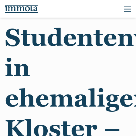
Studente
in
ehemalig
Kloster –