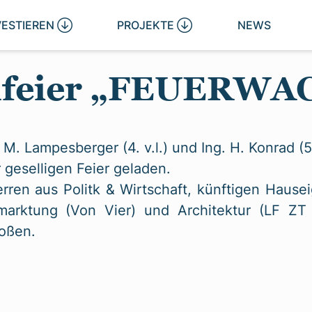
VESTIEREN 
PROJEKTE 
NEWS
chfeier „FEUERWA
M. Lampesberger (4. v.l.) und Ing. H. Konrad (5. 
geselligen Feier geladen.
en aus Politk & Wirtschaft, künftigen Hause
rmarktung (Von Vier) und Architektur (LF Z
toßen.