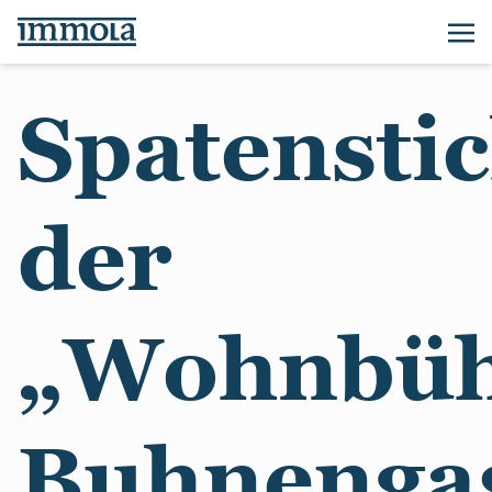
Spatenstic
der
„Wohnbü
Buhnenga