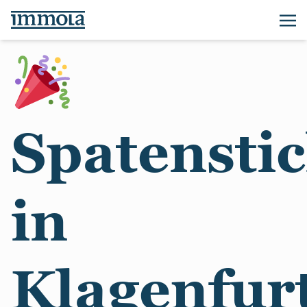
Spatensti
in
Klagenfur