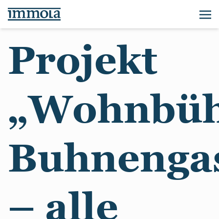
Projekt
„Wohnbü
Buhnenga
– alle