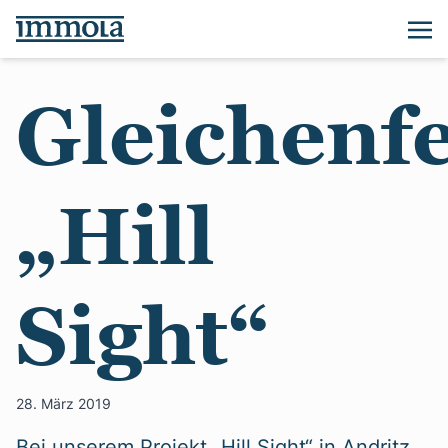
Gleichenfe
„Hill
Sight“
28. März 2019
Bei unserem Projekt „Hill Sight“ in Andritz