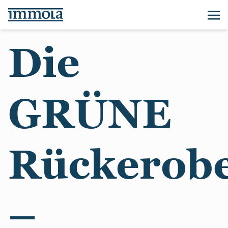
Die
GRÜNE
Rückerob
–