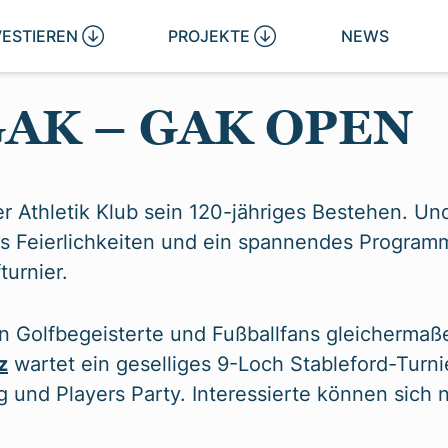
VESTIEREN 
PROJEKTE 
NEWS
 GAK – GAK OPEN
r Athletik Klub sein 120-jähriges Bestehen. Und
 es Feierlichkeiten und ein spannendes Progra
turnier.
Golfbegeisterte und Fußballfans gleichermaß
z
wartet ein geselliges 9-Loch Stableford-Turni
g und Players Party. Interessierte können sich